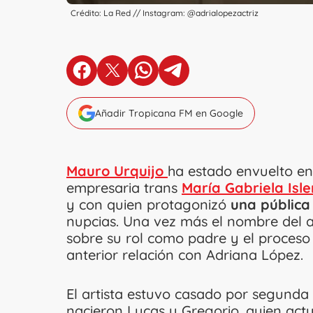
Crédito: La Red // Instagram: @adrialopezactriz
en Facebook
en X
en Whatsapp
en Telegram
Añadir Tropicana FM en Google
Mauro Urquijo
ha estado envuelto en 
empresaria trans
María Gabriela Isle
y con quien protagonizó
una pública 
nupcias. Una vez más el nombre del ac
sobre su rol como padre y el proces
anterior relación con Adriana López.
El artista estuvo casado por segunda 
nacieron Lucas y Gregorio, quien act