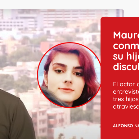
Mauro
conm
su hi
discu
El actor
entrevist
tres hijo
atravies
ALFONSO N