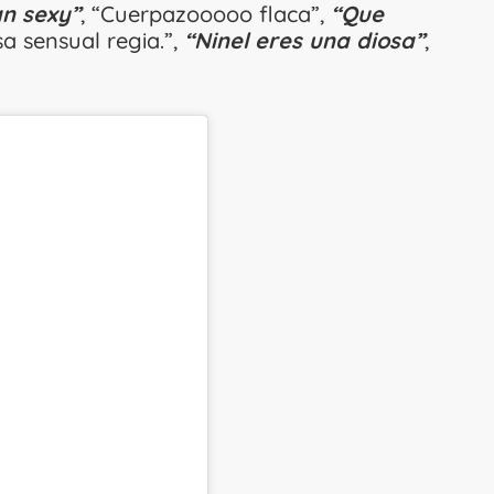
an sexy”
, “Cuerpazooooo flaca”,
“Que
a sensual regia.”,
“Ninel eres una diosa”
,