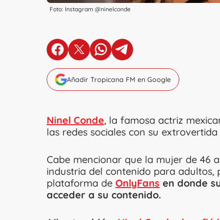
Foto: Instagram @ninelconde
en Facebook
en X
en Whatsapp
en Telegram
Añadir Tropicana FM en Google
Ninel Conde
, la famosa actriz mexic
las redes sociales con su extrovertid
Cabe mencionar que la mujer de 46 a
industria del contenido para adultos,
plataforma de
OnlyFans
en donde su
acceder a su contenido.