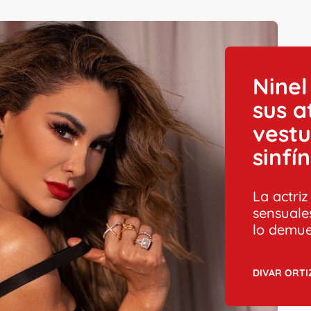
Nine
sus a
vestu
sinfí
La actri
sensuale
lo demue
DIVAR ORTI