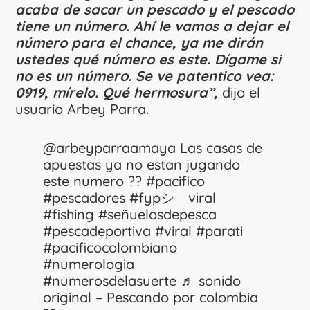
acaba de sacar un pescado y el pescado
tiene un número. Ahí le vamos a dejar el
número para el chance, ya me dirán
ustedes qué número es este. Dígame si
no es un número. Se ve patentico vea:
0919, mírelo. Qué hermosura”,
dijo el
usuario Arbey Parra.
@arbeyparraamaya
Las casas de
apuestas ya no estan jugando
este numero ??
#pacifico
#pescadores
#fypシ゚viral
#fishing
#señuelosdepesca
#pescadeportiva
#viral
#parati
#pacificocolombiano
#numerologia
#numerosdelasuerte
♬ sonido
original – Pescando por colombia