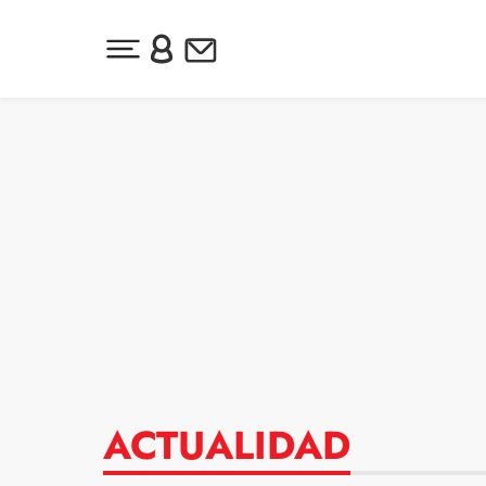
Desplegar menú principal
Inicia sesión o regístrate
Newsletter
Ir al contenido
ACTUALIDAD