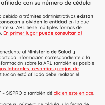
 afiliado con su número de cédula
o debido a trámites administrativos
existan
onozcan u olviden la entidad
en la que
ente su ARL tiene múltiples formas de
o.
En primer lugar
puede consultar al
teneciente al
Ministerio de Salud y
ortada información correspondiente a la
información sobre la ARL también es posible
gos laborales, cesantías y cajas de
itución está afiliado debe realizar el
F – SISPRO o también dé
clic en este enlace
.
digite su número de cédula y la fecha de