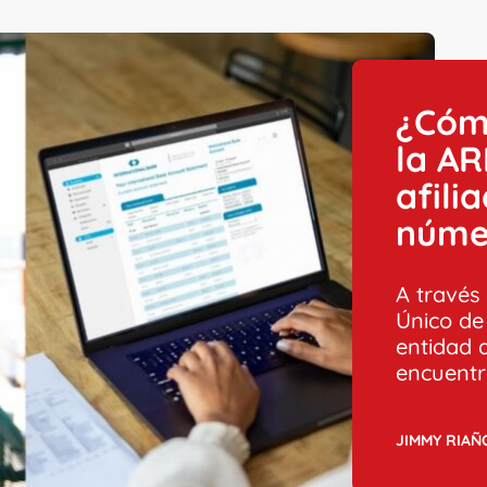
¿Cóm
la AR
afili
núme
A través
Único de
entidad 
encuentr
JIMMY RIAÑ