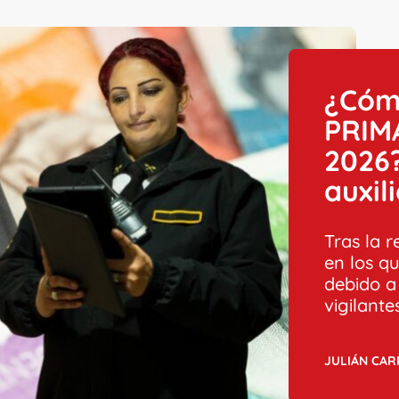
¿Cómo
PRIMA
2026?
auxil
Tras la r
en los q
debido a 
vigilantes
JULIÁN CA