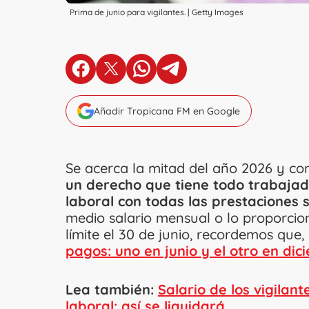
Prima de junio para vigilantes. | Getty Images
en Facebook
en X
en Whatsapp
en Telegram
Añadir Tropicana FM en Google
Se acerca la mitad del año 2026 y c
un derecho que tiene todo trabaja
laboral con todas las prestaciones s
medio salario mensual o lo proporci
límite el 30 de junio, recordemos que,
pagos: uno en junio y el otro en dic
Lea también:
Salario de los vigilan
laboral: así se liquidará