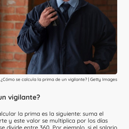
¿Cómo se calcula la prima de un vigilante? | Getty Images
n vigilante?
lcular la prima es la siguiente: suma el
te y este valor se multiplica por los días
 divide entre 360. Por ejemplo, si el salario