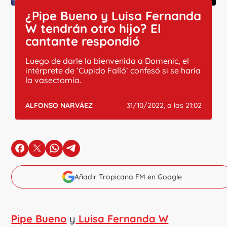
¿Pipe Bueno y Luisa Fernanda
W tendrán otro hijo? El
cantante respondió
Luego de darle la bienvenida a Domenic, el
intérprete de ‘Cupido Falló’ confesó si se haría
la vasectomía.
ALFONSO NARVÁEZ
31/10/2022, a las 21:02
en Facebook
en X
en Whatsapp
en Telegram
Añadir Tropicana FM en Google
Pipe Bueno
y
Luisa Fernanda W