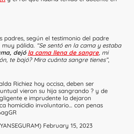
 padres, según el testimonio del padre
a muy pálida.
“Se sentó en la cama y estaba
ama, dejó
la cama llena de sangre
, mi
ón, te bajó? Mira cuánta sangre tienes”
,
lda Richiez hoy occisa, deben ser
ntual vieron su hija sangrando ? y de
igente e imprudente la dejaron
ica homicidio involuntario… con penas
96agGR
 (@YANSEGURAM)
February 15, 2023