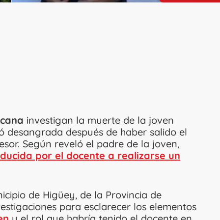
icana
investigan la muerte de la joven
ió desangrada después de haber salido el
esor. Según reveló el padre de la joven,
nducida por el docente a realizarse un
icipio de Higüey, de la Provincia de
vestigaciones para esclarecer los elementos
en
y el rol que habría tenido el docente en