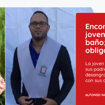
Enco
joven
baño;
oblig
La joven
sus padre
desangra
con sus 
ALFONSO N