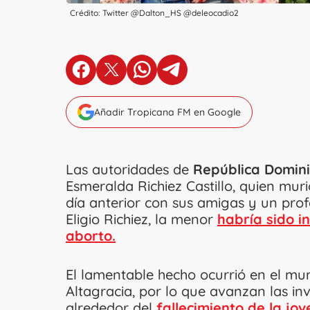
Crédito: Twitter @Dalton_HS @deleocadio2
en Facebook
en X
en Whatsapp
en Telegram
Añadir Tropicana FM en Google
Las autoridades de
República Domin
Esmeralda Richiez Castillo, quien mur
día anterior con sus amigas y un prof
Eligio Richiez, la menor
habría sido i
aborto.
El lamentable hecho ocurrió en el mun
Altagracia, por lo que avanzan las in
alrededor del
fallecimiento de la jov