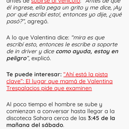
antes de
subirse al vehículo
:
“Antes de que
él ingrese, ella pega un grito y me dice, ¡Ay
por qué escribí esto!, entonces yo dije, ¿qué
pasó?”,
agregó.
A lo que Valentina dice:
“mira es que
escribí esto, entonces le escribe a soporte
de in driver y dice
como ayuda, estoy en
peligro
”,
explicó.
Te puede interesar:
“Ahí está la pista
clave”: El lugar que mamá de Valentina
Trespalacios pide que examinen
Al poco tiempo el hombre se sube y
comienzan a conversar hasta llegar a la
discoteca Sahara cerca de las
3:45 de la
mañana del sábado
.