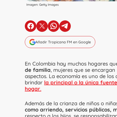
Imagen: Getty Images
en Facebook
en X
en Whatsapp
en Telegram
Añadir Tropicana FM en Google
En Colombia hay muchos hogares qu
de familia
, mujeres que se encargan d
aspectos. La economía es uno de los d
brindar
la pr
incipal o la única fuent
hogar
.
Además de la crianza de niños o niñ
como arriendo, servicios públicos, 
respecto a los hijos, se responsabiliz