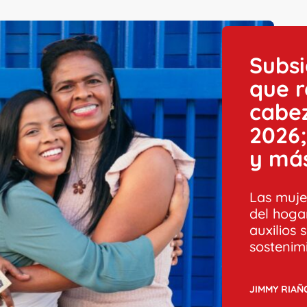
Subsi
que 
cabe
2026;
y má
Las mujer
del hogar
auxilios
sostenim
JIMMY RIAÑ