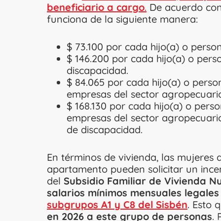
beneficiario a cargo
.
De acuerdo co
funciona de la siguiente manera:
$ 73.100 por cada hijo(a) o person
$ 146.200 por cada hijo(a) o pers
discapacidad.
$ 84.065 por cada hijo(a) o perso
empresas del sector agropecuari
$ 168.130 por cada hijo(a) o pers
empresas del sector agropecuario
de discapacidad.
En términos de vivienda, las mujeres
apartamento pueden solicitar un ince
del
Subsidio Familiar de Vivienda N
salarios mínimos mensuales legales
subgrupos A1 y C8 del Sisbén
. Esto 
en 2026 a este grupo de personas
. 