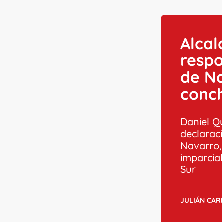
Alcal
respo
de Na
conc
Daniel Q
declarac
Navarro,
imparcial
Sur
JULIÁN CA