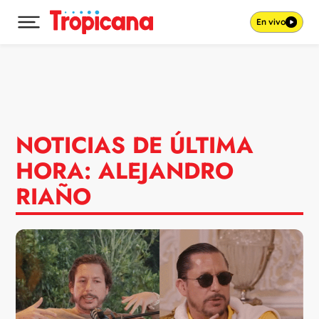
En vivo
Desplegar menú principal
Ir al contenido
NOTICIAS DE ÚLTIMA
HORA: ALEJANDRO
RIAÑO