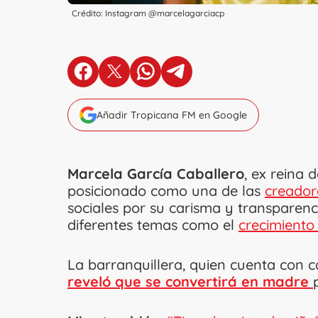
Crédito: Instagram @marcelagarciacp
en Facebook
en X
en Whatsapp
en Telegram
Añadir Tropicana FM en Google
Marcela García Caballero
, ex reina 
posicionado como una de las
creador
sociales por su carisma y transparenc
diferentes temas como el
crecimiento
La barranquillera, quien cuenta con c
reveló que se convertirá en madre