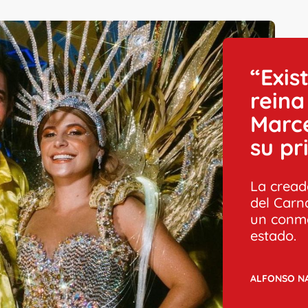
“Exis
reina
Marce
su p
La cread
del Carn
un conm
estado.
ALFONSO N