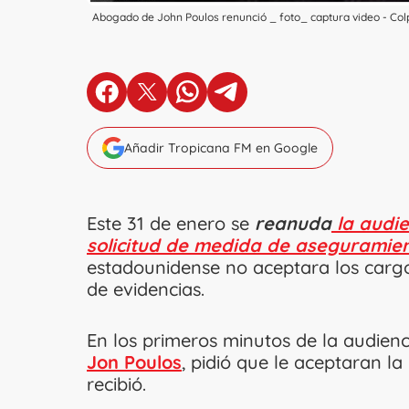
Abogado de John Poulos renunció _ foto_ captura video - Co
en Facebook
en X
en Whatsapp
en Telegram
Añadir Tropicana FM en Google
Este 31 de enero se
reanuda
la audie
solicitud de medida de aseguramie
estadounidense no aceptara los cargo
de evidencias.
En los primeros minutos de la audienc
Jon Poulos
, pidió que le aceptaran l
recibió.