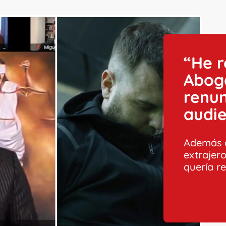
“He r
Abog
renun
audie
Además d
extrajer
quería r