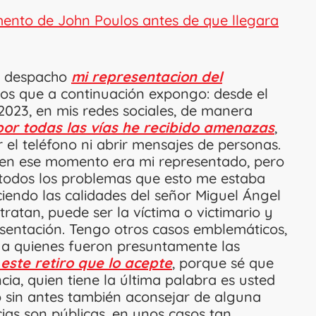
mento de John Poulos antes de que llegara
su despacho
mi representacion del
os que a continuación expongo: desde el
2023, en mis redes sociales, de manera
por todas las vías he recibido amenazas
,
 el teléfono ni abrir mensajes de personas.
 en ese momento era mi representado, pero
 todos los problemas que esto me estaba
endo las calidades del señor Miguel Ángel
atan, puede ser la víctima o victimario y
sentación. Tengo otros casos emblemáticos,
o a quienes fueron presuntamente las
 este retiro que lo acepte
, porque sé que
ia, quien tiene la última palabra es usted
o sin antes también aconsejar de alguna
ias son públicas, en unos casos tan