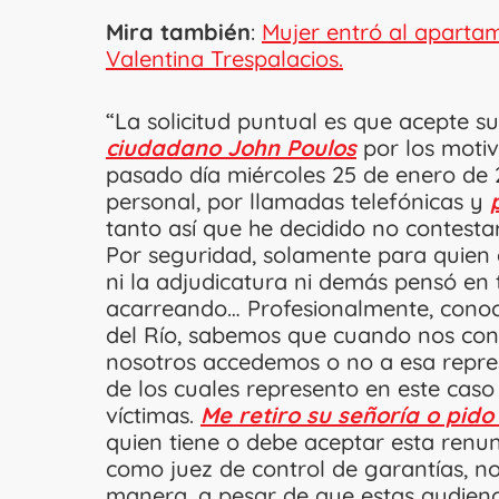
Mira también
:
Mujer entró al aparta
Valentina Trespalacios.
“La solicitud puntual es que acepte 
ciudadano John Poulos
por los motiv
pasado día miércoles 25 de enero de 
personal, por llamadas telefónicas y
tanto así que he decidido no contestar
Por seguridad, solamente para quien
ni la adjudicatura ni demás pensó en
acarreando… Profesionalmente, conoci
del Río, sabemos que cuando nos contr
nosotros accedemos o no a esa repre
de los cuales represento en este cas
víctimas.
Me retiro su señoría o pido
quien tiene o debe aceptar esta renunc
como juez de control de garantías, n
manera, a pesar de que estas audienc